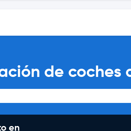
ción de coches d
to en