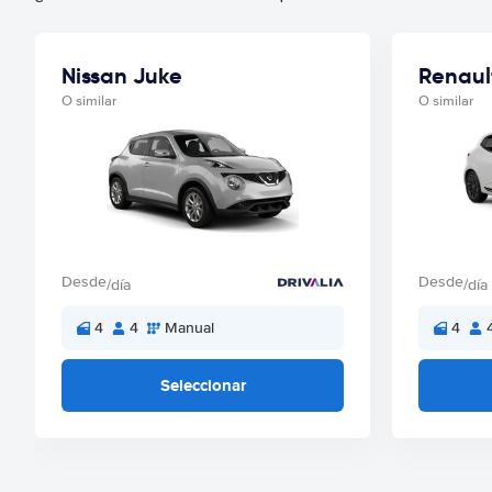
Nissan Juke
Renaul
O similar
O similar
Desde
Desde
/día
/día
4
4
Manual
4
Seleccionar