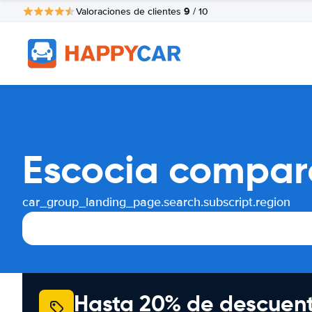
9
Valoraciones de clientes
/ 10
Escocia compara
car_group_landing_page.search.subscript.region
Hasta 20% de descuen