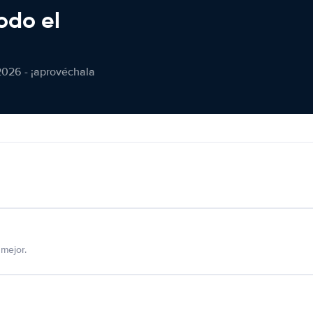
odo el
2026 - ¡aprovéchala
mejor.