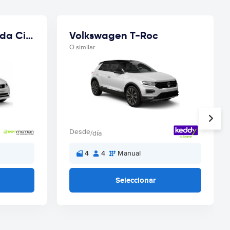
Seat Mii VW Up! Skoda Citigo 3 Doors
Volkswagen T-Roc
O similar
Desde
/día
4
4
Manual
Seleccionar