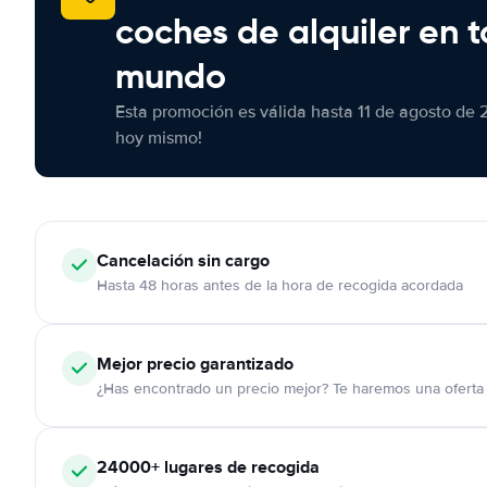
coches de alquiler en t
mundo
Esta promoción es válida hasta 11 de agosto de 
hoy mismo!
Cancelación
sin cargo
Hasta 48 horas antes de la hora de recogida acordada
Mejor precio garantizado
¿Has encontrado un precio mejor? Te haremos una oferta 
24000+
lugares de recogida