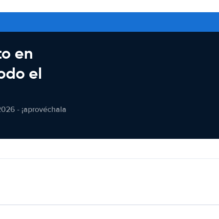
to en
odo el
2026 - ¡aprovéchala