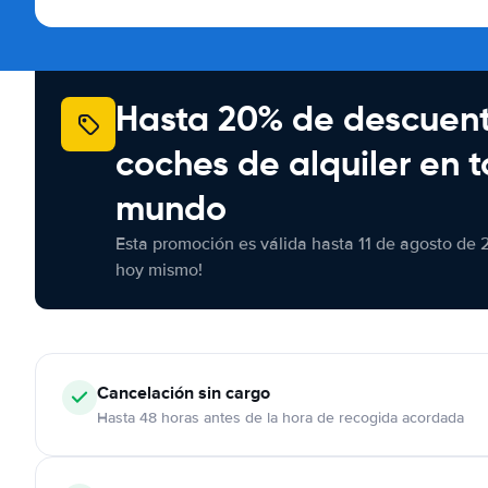
Hasta 20% de descuen
coches de alquiler en t
mundo
Esta promoción es válida hasta 11 de agosto de 
hoy mismo!
Cancelación
sin cargo
Hasta 48 horas antes de la hora de recogida acordada