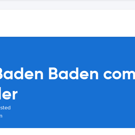
Baden Baden com
ler
usted
n