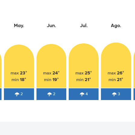
May.
Jun.
Jul.
Ago.
23°
24°
25°
26°
max
max
max
max
18°
19°
21°
21°
min
min
min
min
2
2
4
3