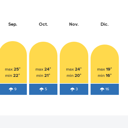
Sep.
Oct.
Nov.
Dic.
25°
24°
24°
19°
max
max
max
max
22°
21°
20°
16°
min
min
min
min
9
5
3
16