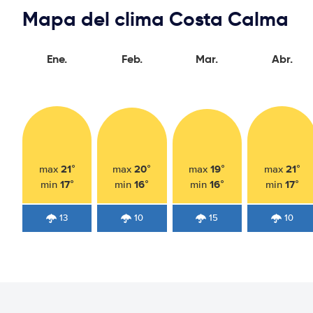
Mapa del clima Costa Calma
Ene.
Feb.
Mar.
Abr.
21°
20°
19°
21°
max
max
max
max
17°
16°
16°
17°
min
min
min
min
13
10
15
10