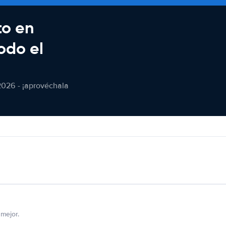
to en
odo el
2026 - ¡aprovéchala
mejor.