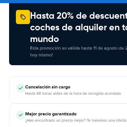
Hasta 20% de descuen
coches de alquiler en t
mundo
Esta promoción es válida hasta 11 de agosto de 
hoy mismo!
Cancelación
sin cargo
Hasta 48 horas antes de la hora de recogida acordada
Mejor precio garantizado
¿Has encontrado un precio mejor? Te haremos una oferta 