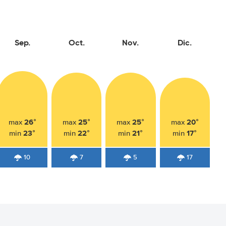
Sep.
Oct.
Nov.
Dic.
26°
25°
25°
20°
max
max
max
max
23°
22°
21°
17°
min
min
min
min
10
7
5
17