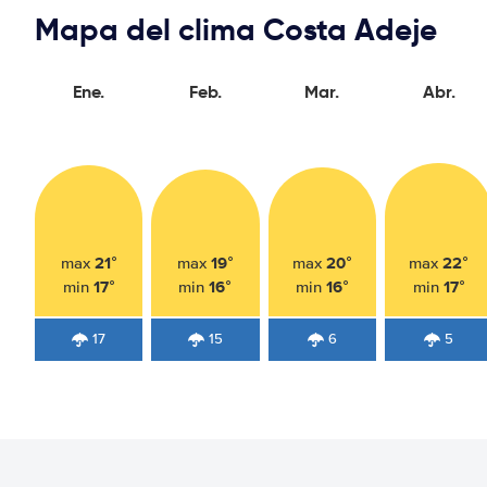
Mapa del clima Costa Adeje
Ene.
Feb.
Mar.
Abr.
21°
19°
20°
22°
max
max
max
max
17°
16°
16°
17°
min
min
min
min
17
15
6
5