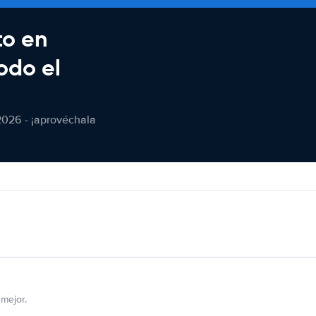
to en
odo el
2026 - ¡aprovéchala
mejor.