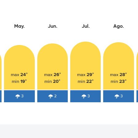
May.
Jun.
Jul.
Ago.
24°
26°
29°
28°
max
max
max
max
19°
20°
22°
23°
min
min
min
min
3
2
3
3