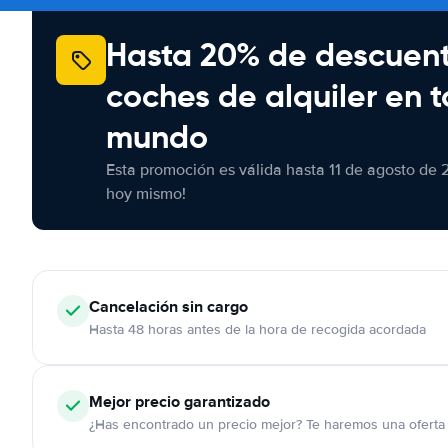
Hasta 20% de descuen
coches de alquiler en t
mundo
Esta promoción es válida hasta 11 de agosto de 
hoy mismo!
Cancelación
sin cargo
Hasta 48 horas antes de la hora de recogida acordada
Mejor precio garantizado
¿Has encontrado un precio mejor? Te haremos una oferta 