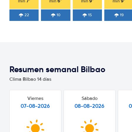
7°
6°
9°
9°
min
min
min
min
22
10
15
19
Resumen semanal Bilbao
Clima Bilbao 14 días
Viernes
Sábado
07-08-2026
08-08-2026
0