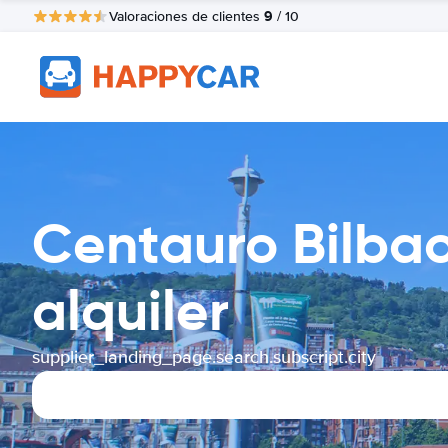
9
Valoraciones de clientes
/ 10
Centauro Bilba
alquiler
supplier_landing_page.search.subscript.city