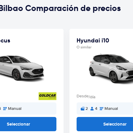
 Bilbao Comparación de precios
ocus
Hyundai i10
O similar
Desde
/día
4
Manual
2
4
Manual
Seleccionar
Seleccionar