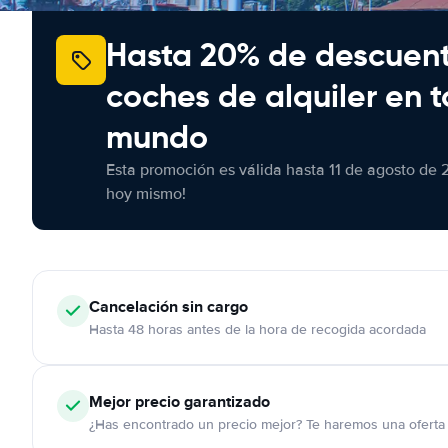
Hasta 20% de descuen
coches de alquiler en t
mundo
Esta promoción es válida hasta 11 de agosto de 
hoy mismo!
Cancelación
sin cargo
Hasta 48 horas antes de la hora de recogida acordada
Mejor precio garantizado
¿Has encontrado un precio mejor? Te haremos una oferta 