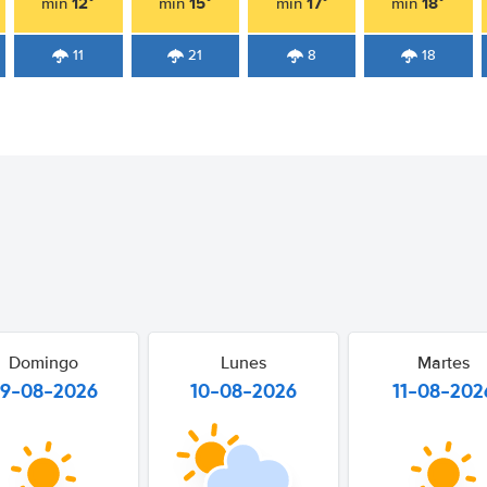
12°
15°
17°
18°
min
min
min
min
11
21
8
18
Domingo
Lunes
Martes
9-08-2026
10-08-2026
11-08-202