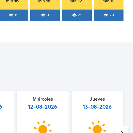
16°
16°
12°
8°
min
min
min
min
11
9
21
29
Miércoles
Jueves
6
12-08-2026
13-08-2026