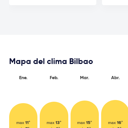
Mapa del clima Bilbao
Ene.
Feb.
Mar.
Abr.
11°
13°
15°
16°
max
max
max
max