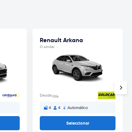
Renault Arkana
O similar
Desde
/día
4
4
Automático
Seleccionar