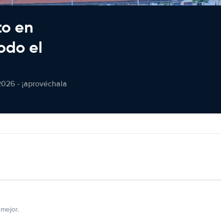
to en
odo el
2026 - ¡aprovéchala
mejor.