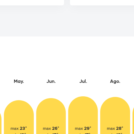
May.
Jun.
Jul.
Ago.
23°
26°
29°
28°
max
max
max
max