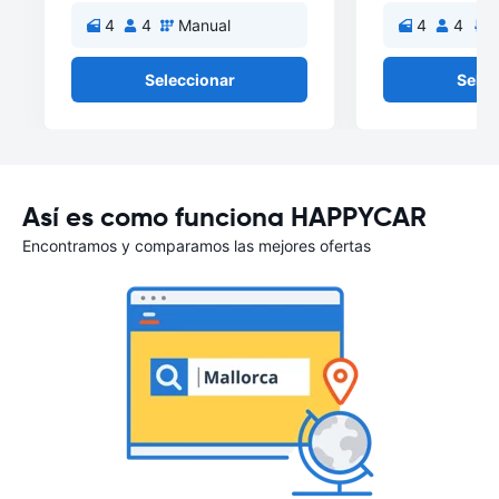
4
4
Manual
4
4
A
Seleccionar
Selec
Así es como funciona HAPPYCAR
Encontramos y comparamos las mejores ofertas