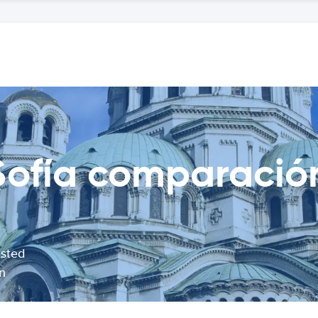
Sofía comparació
usted
n