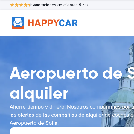
9
Valoraciones de clientes
/ 10
Aeropuerto de 
alquiler
Ahorre tiempo y dinero. Nosotros comparamos por 
las ofertas de las compañías de alquiler de coches e
Aeropuerto de Sofía.