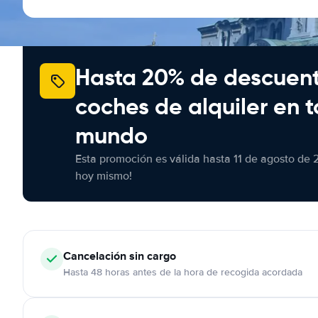
Hasta 20% de descuen
coches de alquiler en t
mundo
Esta promoción es válida hasta 11 de agosto de 
hoy mismo!
Cancelación
sin cargo
Hasta 48 horas antes de la hora de recogida acordada