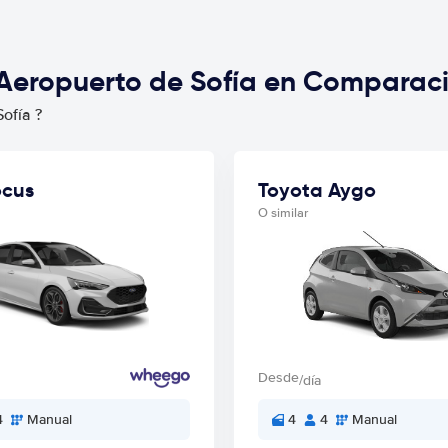
 Aeropuerto de Sofía en Comparaci
ofía ?
ocus
Toyota Aygo
O similar
Desde
/día
4
Manual
4
4
Manual