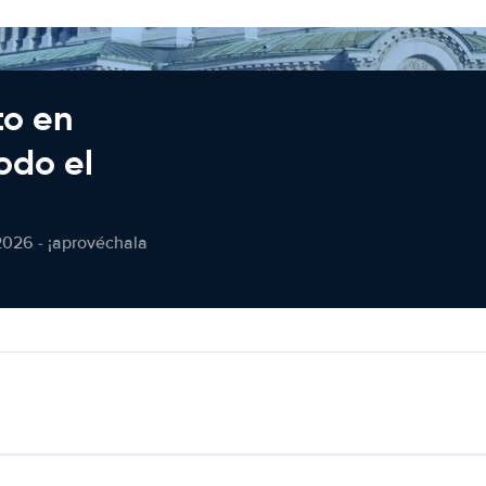
to en
odo el
2026 - ¡aprovéchala