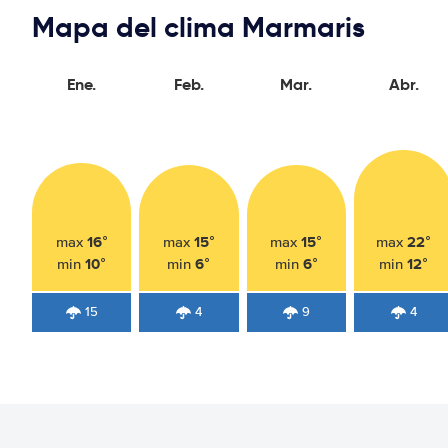
Mapa del clima Marmaris
Ene.
Feb.
Mar.
Abr.
16°
15°
15°
22°
max
max
max
max
10°
6°
6°
12°
min
min
min
min
15
4
9
4