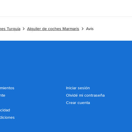
hes Turquía
Alquiler de coches Marmaris
Avis
imientos
Iniciar sesión
nte
Olvidé mi contraseña
Crear cuenta
acidad
diciones