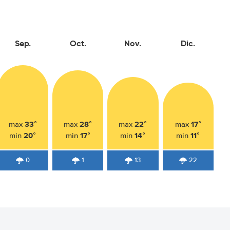
Sep.
Oct.
Nov.
Dic.
33°
28°
22°
17°
max
max
max
max
20°
17°
14°
11°
min
min
min
min
0
1
13
22