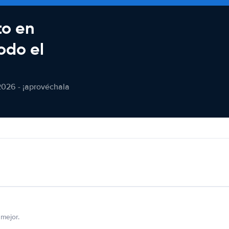
to en
odo el
2026 - ¡aprovéchala
mejor.