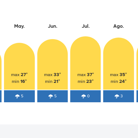
May.
Jun.
Jul.
Ago.
27°
33°
37°
35°
max
max
max
max
16°
21°
23°
24°
min
min
min
min
5
5
0
3