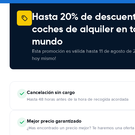
Hasta 20% de descuen
coches de alquiler en t
mundo
Esta promoción es válida hasta 11 de agosto de 
hoy mismo!
Cancelación
sin cargo
Hasta 48 horas antes de la hora de recogida acordada
Mejor precio garantizado
¿Has encontrado un precio mejor? Te haremos una oferta 