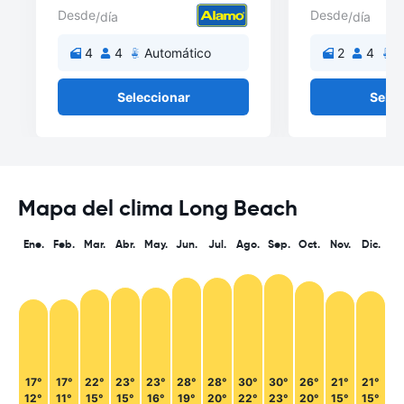
Desde
Desde
/día
/día
4
4
Automático
2
4
A
Seleccionar
Selec
Mapa del clima Long Beach
Ene.
Feb.
Mar.
Abr.
May.
Jun.
Jul.
Ago.
Sep.
Oct.
Nov.
Dic.
17°
17°
22°
23°
23°
28°
28°
30°
30°
26°
21°
21°
12°
11°
15°
15°
16°
19°
20°
22°
23°
20°
15°
15°