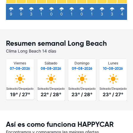
9
9
3
1
0
0
1
0
1
3
3
4
Resumen semanal Long Beach
Clima Long Beach 14 días
Viernes
Sábado
Domingo
Lunes
07-08-2026
08-08-2026
09-08-2026
10-08-2026
Soleado/Despejado
Soleado/Despejado
Soleado/Despejado
Soleado/Despejado
S
19° / 27°
22° / 28°
23° / 28°
23° / 27°
Así es como funciona HAPPYCAR
Encontramos y comparamos las mejores ofertas