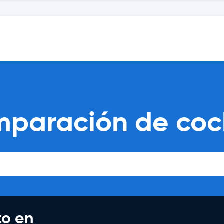
paración de coch
to en