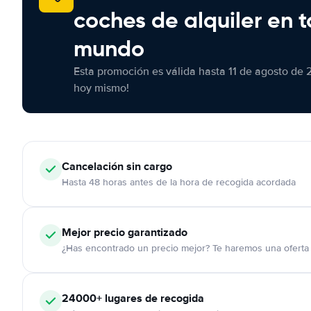
coches de alquiler en t
mundo
Esta promoción es válida hasta 11 de agosto de 
hoy mismo!
Cancelación
sin cargo
Hasta 48 horas antes de la hora de recogida acordada
Mejor precio garantizado
¿Has encontrado un precio mejor? Te haremos una oferta 
24000+
lugares de recogida