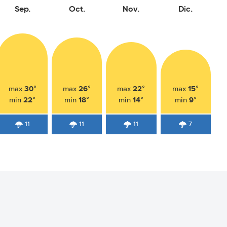
Sep.
Oct.
Nov.
Dic.
30°
26°
22°
15°
max
max
max
max
22°
18°
14°
9°
min
min
min
min
11
11
11
7