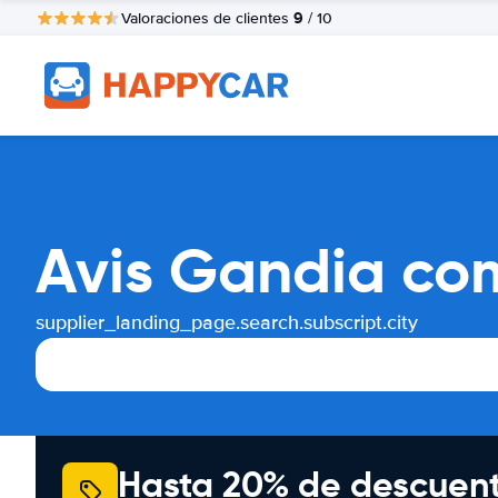
9
Valoraciones de clientes
/ 10
Avis Gandia com
supplier_landing_page.search.subscript.city
Hasta 20% de descuen