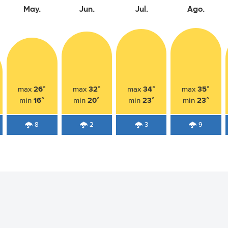
May.
Jun.
Jul.
Ago.
26°
32°
34°
35°
max
max
max
max
16°
20°
23°
23°
min
min
min
min
8
2
3
9