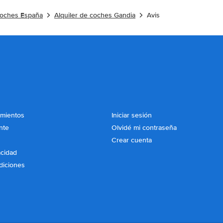
 coches España
Alquiler de coches Gandia
Avis
imientos
Iniciar sesión
nte
Olvidé mi contraseña
Crear cuenta
acidad
diciones