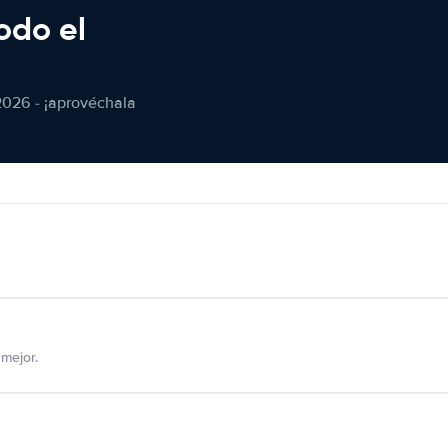
odo el
2026 - ¡aprovéchala
mejor.