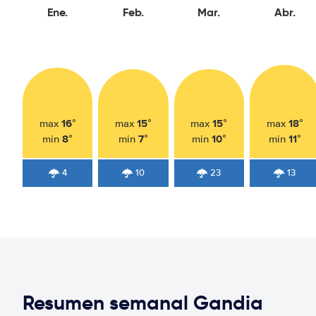
Ene.
Feb.
Mar.
Abr.
16°
15°
15°
18°
max
max
max
max
8°
7°
10°
11°
min
min
min
min
4
10
23
13
Resumen semanal Gandia