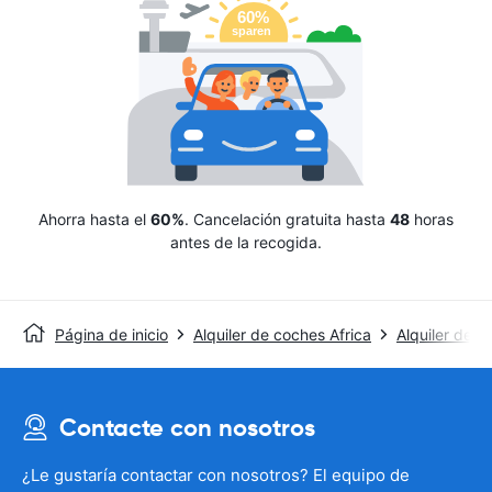
Ahorra hasta el
60%
. Cancelación gratuita hasta
48
horas
antes de la recogida.
Página de inicio
Alquiler de coches Africa
Alquiler de c
Contacte con nosotros
¿Le gustaría contactar con nosotros? El equipo de