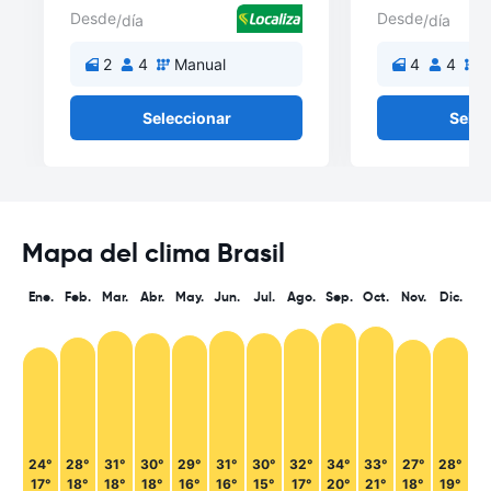
Desde
Desde
/día
/día
2
4
Manual
4
4
M
Seleccionar
Selec
Mapa del clima Brasil
Ene.
Feb.
Mar.
Abr.
May.
Jun.
Jul.
Ago.
Sep.
Oct.
Nov.
Dic.
24°
28°
31°
30°
29°
31°
30°
32°
34°
33°
27°
28°
17°
18°
18°
18°
16°
16°
15°
17°
20°
21°
18°
19°