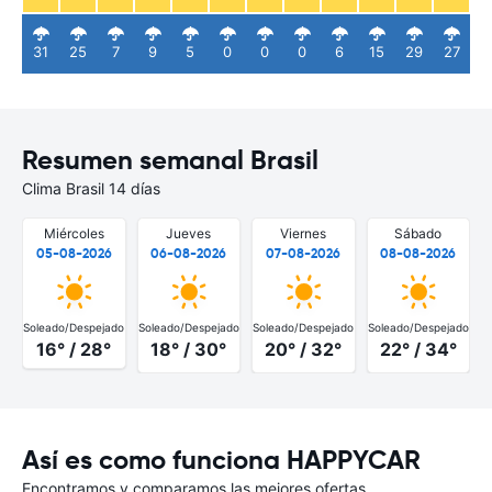
31
25
7
9
5
0
0
0
6
15
29
27
Resumen semanal Brasil
Clima Brasil 14 días
Miércoles
Jueves
Viernes
Sábado
05-08-2026
06-08-2026
07-08-2026
08-08-2026
Soleado/Despejado
Soleado/Despejado
Soleado/Despejado
Soleado/Despejado
S
16° / 28°
18° / 30°
20° / 32°
22° / 34°
Así es como funciona HAPPYCAR
Encontramos y comparamos las mejores ofertas