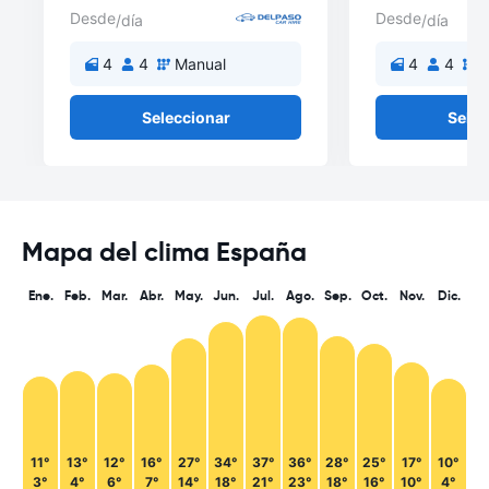
Desde
Desde
/día
/día
4
4
Manual
4
4
M
Seleccionar
Selec
Mapa del clima España
Ene.
Feb.
Mar.
Abr.
May.
Jun.
Jul.
Ago.
Sep.
Oct.
Nov.
Dic.
11°
13°
12°
16°
27°
34°
37°
36°
28°
25°
17°
10°
3°
4°
6°
7°
14°
18°
21°
23°
18°
16°
10°
4°