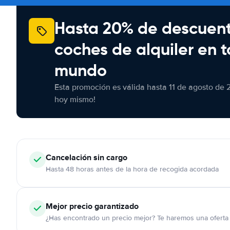
Hasta 20% de descuen
coches de alquiler en t
mundo
Esta promoción es válida hasta 11 de agosto de 
hoy mismo!
Cancelación
sin cargo
Hasta 48 horas antes de la hora de recogida acordada
Mejor precio garantizado
¿Has encontrado un precio mejor? Te haremos una oferta 