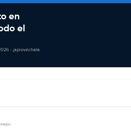
to en
odo el
2026 - ¡aprovéchala
mejor.