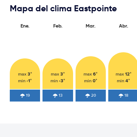
Mapa del clima Eastpointe
Ene.
Feb.
Mar.
Abr.
3°
3°
6°
12°
max
max
max
max
-1°
-3°
0°
4°
min
min
min
min
19
13
20
18