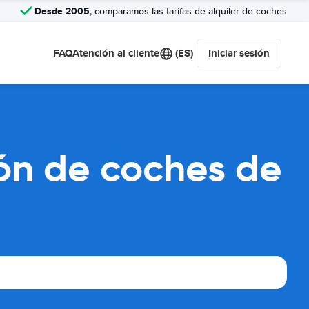
Desde 2005
, comparamos las tarifas de alquiler de coches
FAQ
Atención al cliente
(ES)
Iniciar sesión
ón de coches de