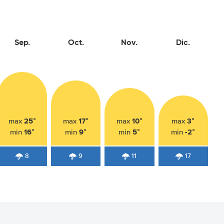
Sep.
Oct.
Nov.
Dic.
25°
17°
10°
3°
max
max
max
max
16°
9°
5°
-2°
min
min
min
min
8
9
11
17