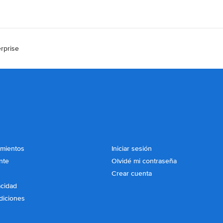
rprise
imientos
Iniciar sesión
nte
Olvidé mi contraseña
Crear cuenta
acidad
diciones