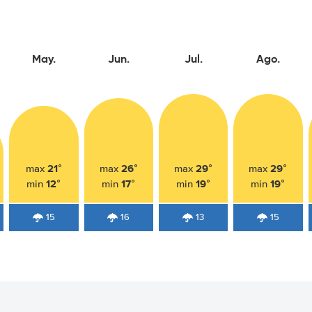
May.
Jun.
Jul.
Ago.
21°
26°
29°
29°
max
max
max
max
12°
17°
19°
19°
min
min
min
min
15
16
13
15