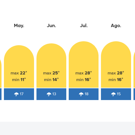
May.
Jun.
Jul.
Ago.
22°
25°
28°
28°
max
max
max
max
11°
14°
16°
16°
min
min
min
min
17
13
18
15