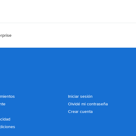
rprise
imientos
Iniciar sesión
nte
Olvidé mi contraseña
Crear cuenta
acidad
diciones