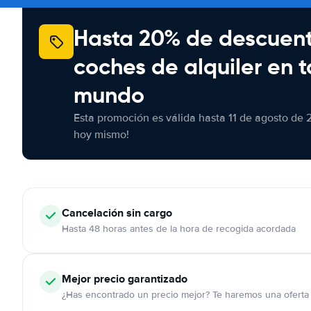
Hasta 20% de descuen
coches de alquiler en t
mundo
Esta promoción es válida hasta 11 de agosto de 
hoy mismo!
Cancelación
sin cargo
Hasta 48 horas antes de la hora de recogida acordada
Mejor precio garantizado
¿Has encontrado un precio mejor? Te haremos una oferta 