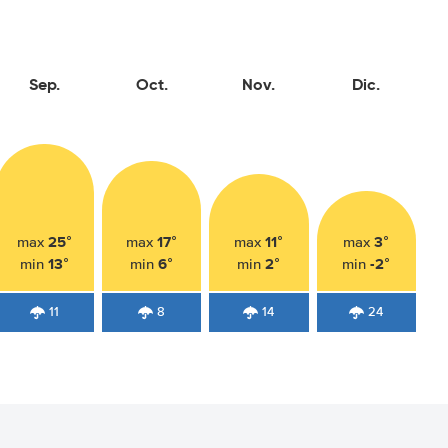
Sep.
Oct.
Nov.
Dic.
25°
17°
11°
3°
max
max
max
max
13°
6°
2°
-2°
min
min
min
min
11
8
14
24