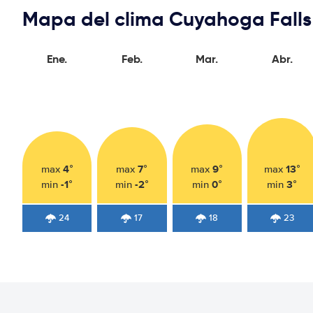
Mapa del clima Cuyahoga Falls
Ene.
Feb.
Mar.
Abr.
4°
7°
9°
13°
max
max
max
max
-1°
-2°
0°
3°
min
min
min
min
24
17
18
23