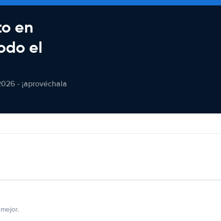
to en
odo el
2026 - ¡aprovéchala
mejor.