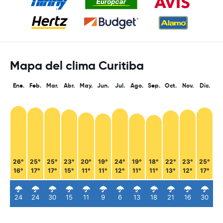
Mapa del clima Curitiba
Ene.
Feb.
Mar.
Abr.
May.
Jun.
Jul.
Ago.
Sep.
Oct.
Nov.
Dic.
26°
25°
25°
23°
20°
19°
24°
19°
18°
22°
23°
25°
16°
17°
17°
15°
11°
11°
12°
11°
11°
13°
12°
17°
24
24
30
15
11
9
6
13
18
21
16
30