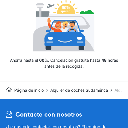
Ahorra hasta el
60%
. Cancelación gratuita hasta
48
horas
antes de la recogida.
Página de inicio
Alquiler de coches Sudamérica
Alquile
Contacte con nosotros
¿Le gustaría contactar con nosotros? El equipo de