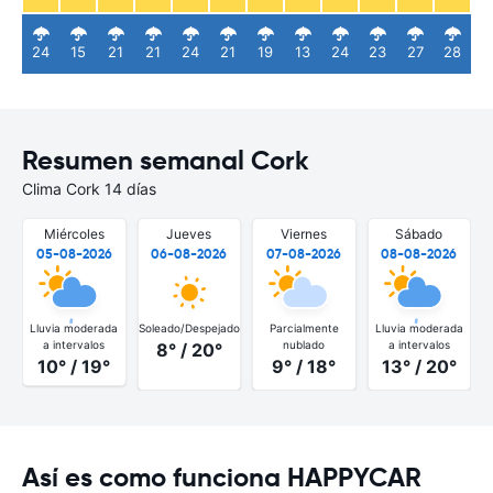
24
15
21
21
24
21
19
13
24
23
27
28
Resumen semanal Cork
Clima Cork 14 días
Miércoles
Jueves
Viernes
Sábado
05-08-2026
06-08-2026
07-08-2026
08-08-2026
Lluvia moderada
Soleado/Despejado
Parcialmente
Lluvia moderada
a intervalos
nublado
a intervalos
8° / 20°
10° / 19°
9° / 18°
13° / 20°
Así es como funciona HAPPYCAR