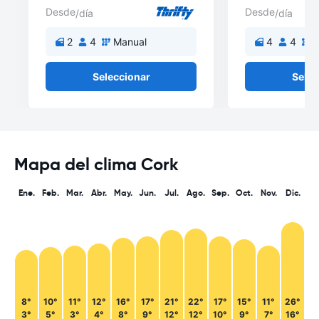
Desde
Desde
/día
/día
2
4
Manual
4
4
M
Seleccionar
Selec
Mapa del clima Cork
Ene.
Feb.
Mar.
Abr.
May.
Jun.
Jul.
Ago.
Sep.
Oct.
Nov.
Dic.
8°
10°
11°
12°
16°
17°
21°
22°
17°
15°
11°
26°
3°
5°
3°
4°
8°
9°
12°
12°
10°
9°
7°
16°