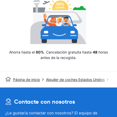
Ahorra hasta el
60%
. Cancelación gratuita hasta
48
horas
antes de la recogida.
Página de inicio
Alquiler de coches Estados Unidos
Ent
Contacte con nosotros
¿Le gustaría contactar con nosotros? El equipo de