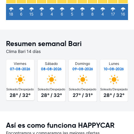
18
6
15
8
4
6
5
8
8
4
17
16
Resumen semanal Bari
Clima Bari 14 días
Viernes
Sábado
Domingo
Lunes
07-08-2026
08-08-2026
09-08-2026
10-08-2026
Soleado/Despejado
Soleado/Despejado
Soleado/Despejado
Soleado/Despejado
S
28° / 32°
28° / 32°
27° / 31°
28° / 32°
Así es como funciona HAPPYCAR
Encontramos y comparamos las mejores ofertas