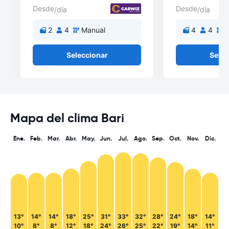
Desde
Desde
/día
/día
2
4
Manual
4
4
M
Seleccionar
Selec
Mapa del clima Bari
Ene.
Feb.
Mar.
Abr.
May.
Jun.
Jul.
Ago.
Sep.
Oct.
Nov.
Dic.
13°
14°
14°
18°
25°
31°
33°
32°
28°
24°
18°
14°
10°
8°
8°
12°
18°
24°
26°
25°
22°
19°
14°
11°