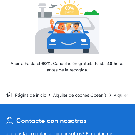
Ahorra hasta el
60%
. Cancelación gratuita hasta
48
horas
antes de la recogida.
Página de inicio
Alquiler de coches Oceanía
Alquiler de
Contacte con nosotros
¿Le gustaría contactar con nosotros? El equipo de