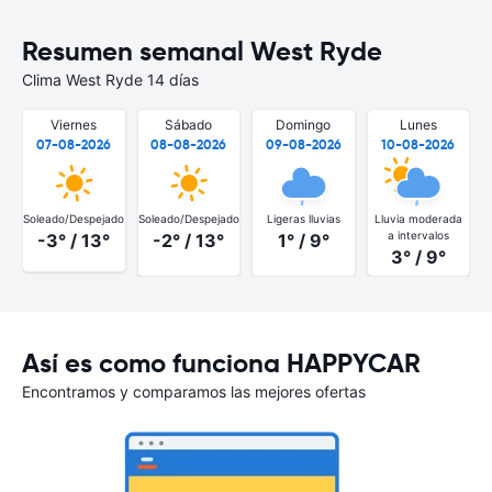
Resumen semanal West Ryde
Clima West Ryde 14 días
Viernes
Sábado
Domingo
Lunes
07-08-2026
08-08-2026
09-08-2026
10-08-2026
Soleado/Despejado
Soleado/Despejado
Ligeras lluvias
Lluvia moderada
S
a intervalos
-3° / 13°
-2° / 13°
1° / 9°
3° / 9°
Así es como funciona HAPPYCAR
Encontramos y comparamos las mejores ofertas