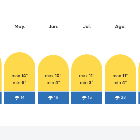
May.
Jun.
Jul.
Ago.
14°
10°
11°
11°
max
max
max
max
6°
4°
3°
4°
min
min
min
min
14
16
15
23