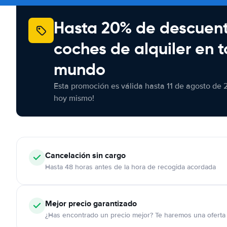
Hasta 20% de descuen
coches de alquiler en t
mundo
Esta promoción es válida hasta 11 de agosto de 
hoy mismo!
Cancelación
sin cargo
Hasta 48 horas antes de la hora de recogida acordada
Mejor precio garantizado
¿Has encontrado un precio mejor? Te haremos una oferta 