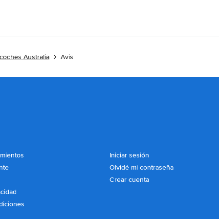
 coches Australia
Avis
imientos
Iniciar sesión
nte
Olvidé mi contraseña
Crear cuenta
acidad
diciones