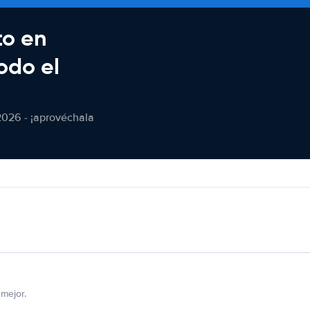
to en
odo el
2026 - ¡aprovéchala
mejor.