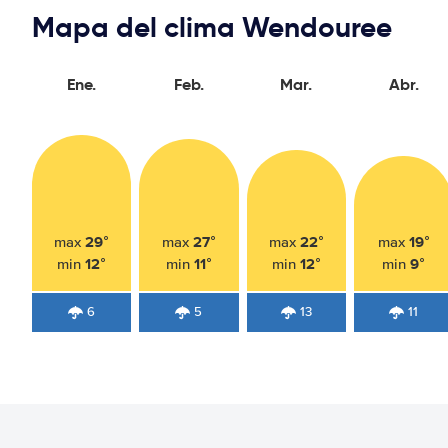
Mapa del clima Wendouree
Ene.
Feb.
Mar.
Abr.
29°
27°
22°
19°
max
max
max
max
12°
11°
12°
9°
min
min
min
min
6
5
13
11