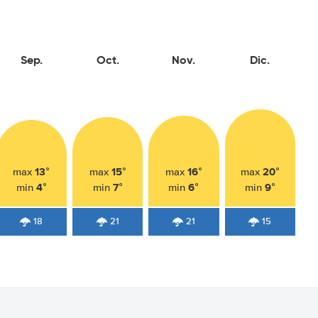
Sep.
Oct.
Nov.
Dic.
13°
15°
16°
20°
max
max
max
max
4°
7°
6°
9°
min
min
min
min
18
21
21
15