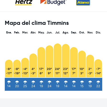
Mapa del clima Timmins
Ene.
Feb.
Mar.
Abr.
May.
Jun.
Jul.
Ago.
Sep.
Oct.
Nov.
Dic.
-8°
-8°
-4°
4°
17°
20°
24°
23°
17°
10°
2°
-7°
-17°
-19°
-13°
-3°
6°
9°
11°
12°
7°
3°
-3°
-14°
14
20
25
24
19
24
19
14
14
15
19
22