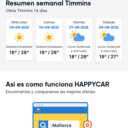
Resumen semanal Timmins
Clima Timmins 14 días
Miércoles
Jueves
Viernes
Sábado
05-08-2026
06-08-2026
07-08-2026
08-08-2026
Soleado/Despejado
Soleado/Despejado
Lluvia moderada
Lluvia moderada
S
a intervalos
a intervalos
16° / 28°
16° / 28°
18° / 28°
19° / 27°
Así es como funciona HAPPYCAR
Encontramos y comparamos las mejores ofertas