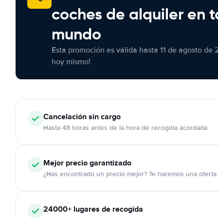
coches de alquiler en t
mundo
Esta promoción es válida hasta 11 de agosto de 
hoy mismo!
Cancelación
sin cargo
Hasta 48 horas antes de la hora de recogida acordada
Mejor precio garantizado
¿Has encontrado un precio mejor? Te haremos una oferta 
24000+
lugares de recogida