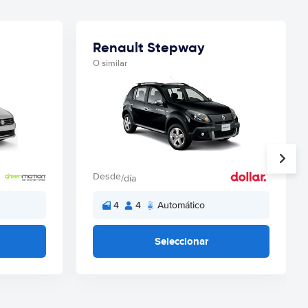
Renault Stepway
O similar
Desde
/día
4
4
Automático
Seleccionar