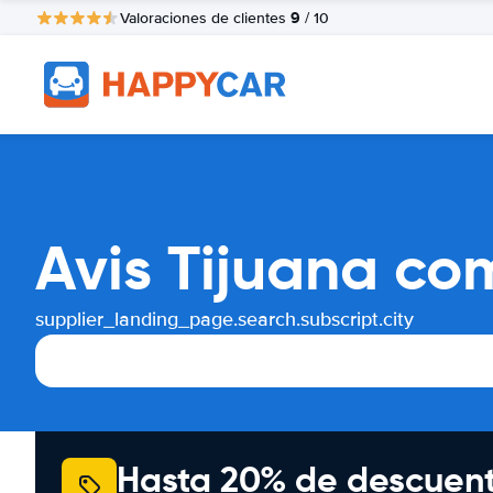
9
Valoraciones de clientes
/ 10
Avis Tijuana co
supplier_landing_page.search.subscript.city
Hasta 20% de descuen