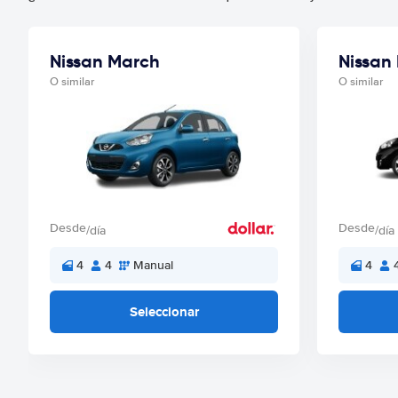
Nissan March
Nissan
O similar
O similar
Desde
Desde
/día
/día
4
4
Manual
4
Seleccionar