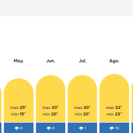
May.
Jun.
Jul.
Ago.
25°
30°
30°
32°
max
max
max
max
15°
20°
20°
23°
min
min
min
min
0
0
1
10