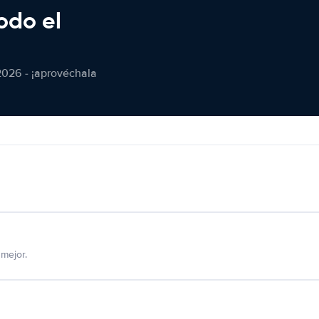
odo el
2026 - ¡aprovéchala
mejor.