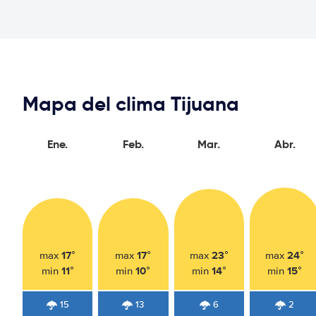
Mapa del clima Tijuana
Ene.
Feb.
Mar.
Abr.
17°
17°
23°
24°
max
max
max
max
11°
10°
14°
15°
min
min
min
min
15
13
6
2