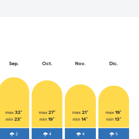
Sep.
Oct.
Nov.
Dic.
32°
27°
21°
19°
max
max
max
max
23°
19°
14°
13°
min
min
min
min
2
4
4
5