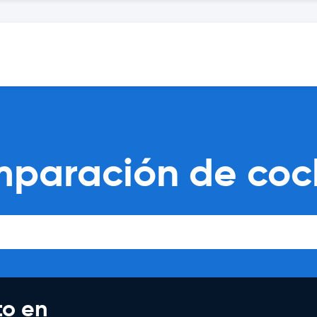
mparación de coch
to en