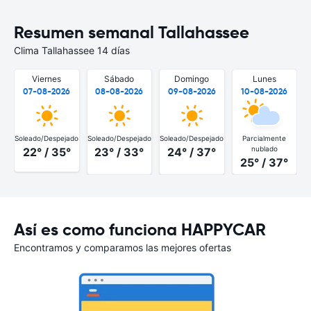
Resumen semanal Tallahassee
Clima Tallahassee 14 días
Viernes
Sábado
Domingo
Lunes
07-08-2026
08-08-2026
09-08-2026
10-08-2026
Soleado/Despejado
Soleado/Despejado
Soleado/Despejado
Parcialmente
S
nublado
22° / 35°
23° / 33°
24° / 37°
25° / 37°
Así es como funciona HAPPYCAR
Encontramos y comparamos las mejores ofertas