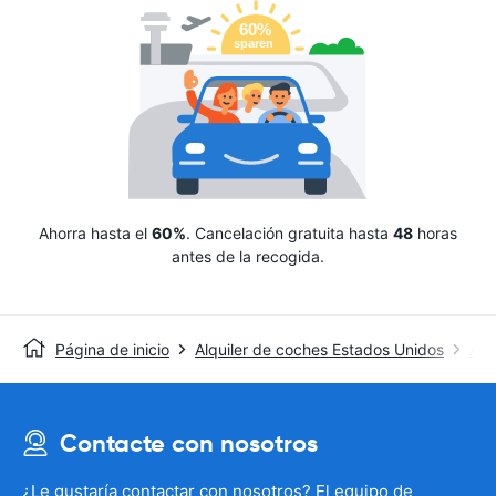
Ahorra hasta el
60%
. Cancelación gratuita hasta
48
horas
antes de la recogida.
Página de inicio
Alquiler de coches Estados Unidos
Alq
Contacte con nosotros
¿Le gustaría contactar con nosotros? El equipo de