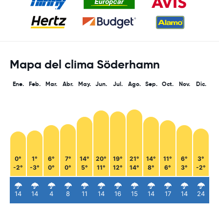
Mapa del clima Söderhamn
Ene.
Feb.
Mar.
Abr.
May.
Jun.
Jul.
Ago.
Sep.
Oct.
Nov.
Dic.
0°
1°
6°
7°
14°
20°
19°
21°
14°
11°
6°
3°
-2°
-3°
0°
0°
5°
11°
12°
14°
8°
6°
3°
-2°
14
14
4
8
11
14
16
15
14
17
14
24