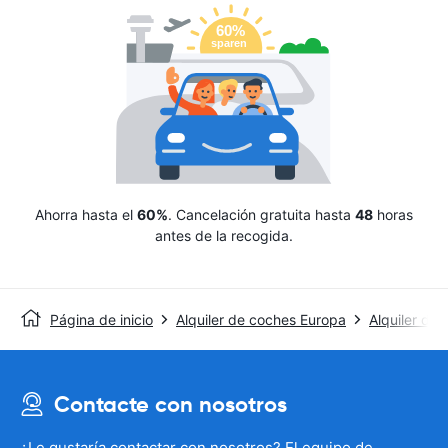
Ahorra hasta el
60%
. Cancelación gratuita hasta
48
horas
antes de la recogida.
Página de inicio
Alquiler de coches Europa
Alquiler de
Contacte con nosotros
¿Le gustaría contactar con nosotros? El equipo de