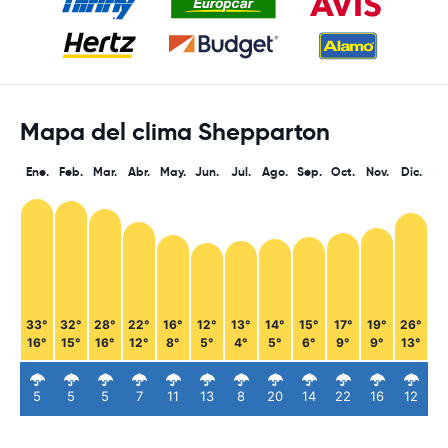
Mapa del clima Shepparton
Ene.
Feb.
Mar.
Abr.
May.
Jun.
Jul.
Ago.
Sep.
Oct.
Nov.
Dic.
33°
32°
28°
22°
16°
12°
13°
14°
15°
17°
19°
26°
16°
15°
16°
12°
8°
5°
4°
5°
6°
9°
9°
13°
5
5
5
7
11
13
8
20
14
22
16
12