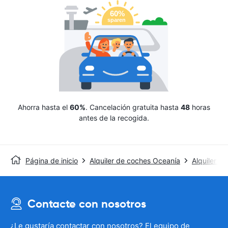
Ahorra hasta el
60%
. Cancelación gratuita hasta
48
horas
antes de la recogida.
Página de inicio
Alquiler de coches Oceanía
Alquiler de
Contacte con nosotros
¿Le gustaría contactar con nosotros? El equipo de