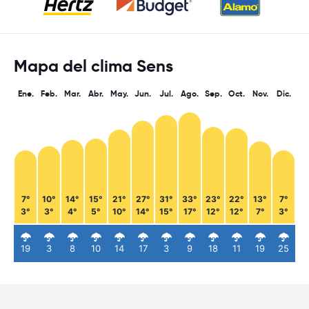
Mapa del clima Sens
Ene.
Feb.
Mar.
Abr.
May.
Jun.
Jul.
Ago.
Sep.
Oct.
Nov.
Dic.
7°
10°
14°
15°
21°
27°
31°
33°
23°
22°
13°
7°
3°
3°
4°
5°
10°
14°
15°
17°
12°
12°
7°
3°
19
3
8
10
14
17
3
9
18
11
19
25