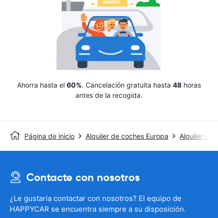
Ahorra hasta el
60%
. Cancelación gratuita hasta
48
horas
antes de la recogida.
Página de inicio
Alquiler de coches Europa
Alquiler de
Contacte con nosotros
¿Le gustaría contactar con nosotros? El equipo de
HAPPYCAR se encuentra siempre a su disposición.