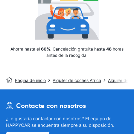
Ahorra hasta el
60%
. Cancelación gratuita hasta
48
horas
antes de la recogida.
Página de inicio
Alquiler de coches Africa
Alquiler de c
Contacte con nosotros
¿Le gustaría contactar con nosotros? El equipo de
HAPPYCAR se encuentra siempre a su disposición.