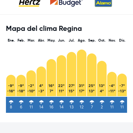
Mapa del clima Regina
Ene.
Feb.
Mar.
Abr.
May.
Jun.
Jul.
Ago.
Sep.
Oct.
Nov.
Dic.
-9°
-9°
-2°
4°
16°
22°
27°
31°
25°
13°
-4°
-7°
-16°
-18°
-10°
-3°
7°
11°
15°
17°
13°
4°
-11°
-13°
8
6
11
14
16
14
13
12
7
2
11
11