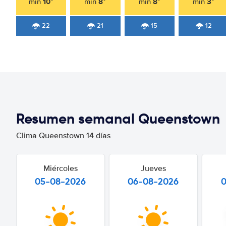
10°
8°
8°
3°
min
min
min
min
22
21
15
12
Resumen semanal Queenstown
Clima Queenstown 14 días
Miércoles
Jueves
05-08-2026
06-08-2026