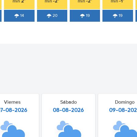
2°
-2°
-2°
-1°
min
min
min
min
14
20
19
19
Viernes
Sábado
Domingo
07-08-2026
08-08-2026
09-08-20