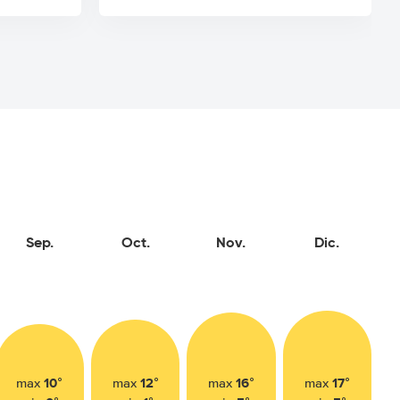
Sep.
Oct.
Nov.
Dic.
10°
12°
16°
17°
max
max
max
max