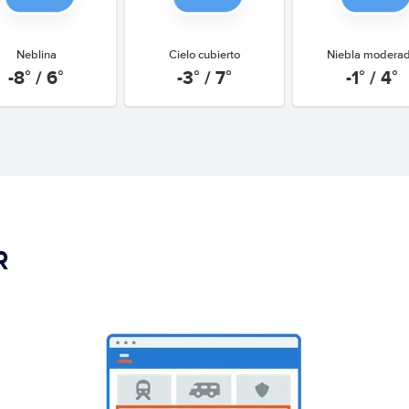
Neblina
Cielo cubierto
Niebla modera
-8° / 6°
-3° / 7°
-1° / 4°
R