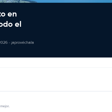
to en
odo el
2026 - ¡aprovéchala
mejor.