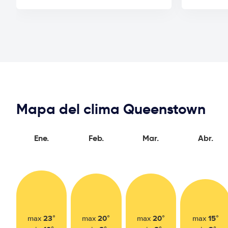
Mapa del clima Queenstown
Ene.
Feb.
Mar.
Abr.
23°
20°
20°
15°
max
max
max
max