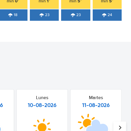
0°
1°
5°
5°
min
min
min
min
18
23
23
24
Lunes
Martes
26
10-08-2026
11-08-2026