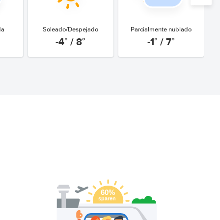
da
Soleado/Despejado
Parcialmente nublado
-4° / 8°
-1° / 7°