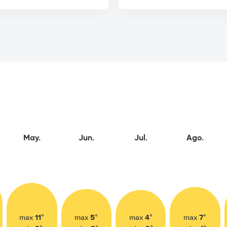
May.
Jun.
Jul.
Ago.
11°
5°
4°
7°
max
max
max
max