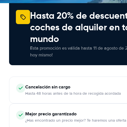
Hasta 20% de descuen
coches de alquiler en t
mundo
Esta promoción es válida hasta 11 de agosto de 
hoy mismo!
Cancelación
sin cargo
Hasta 48 horas antes de la hora de recogida acordada
Mejor precio garantizado
¿Has encontrado un precio mejor? Te haremos una oferta 