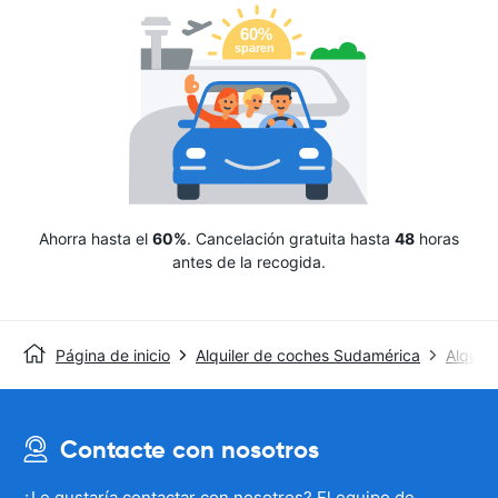
Ahorra hasta el
60%
. Cancelación gratuita hasta
48
horas
antes de la recogida.
Página de inicio
Alquiler de coches Sudamérica
Alquile
Contacte con nosotros
¿Le gustaría contactar con nosotros? El equipo de