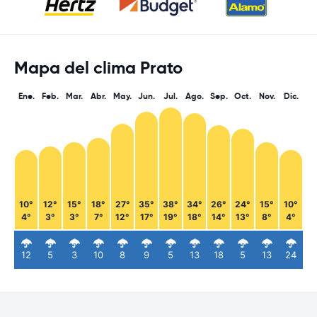
Mapa del clima Prato
Ene.
Feb.
Mar.
Abr.
May.
Jun.
Jul.
Ago.
Sep.
Oct.
Nov.
Dic.
10°
12°
15°
18°
27°
35°
38°
34°
26°
24°
15°
10°
4°
3°
3°
7°
12°
17°
19°
18°
14°
13°
8°
4°
12
5
3
10
8
9
5
13
18
5
13
24