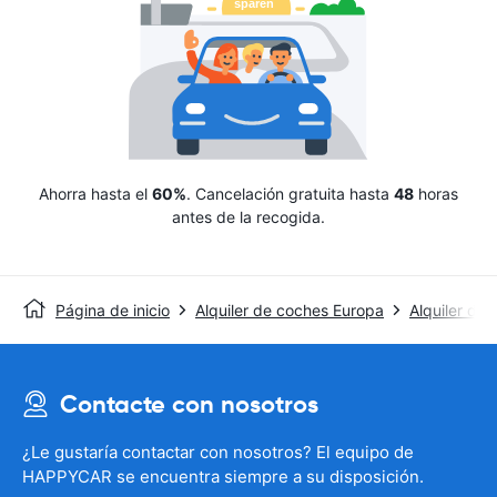
Ahorra hasta el
60%
. Cancelación gratuita hasta
48
horas
antes de la recogida.
Página de inicio
Alquiler de coches Europa
Alquiler de 
Contacte con nosotros
¿Le gustaría contactar con nosotros? El equipo de
HAPPYCAR se encuentra siempre a su disposición.