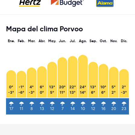
Mapa del clima Porvoo
Ene.
Feb.
Mar.
Abr.
May.
Jun.
Jul.
Ago.
Sep.
Oct.
Nov.
Dic.
0°
-1°
4°
6°
13°
20°
22°
24°
13°
10°
5°
2°
-3°
-6°
-3°
0°
5°
11°
13°
14°
6°
6°
2°
-3°
17
11
8
13
12
7
14
10
12
16
20
23