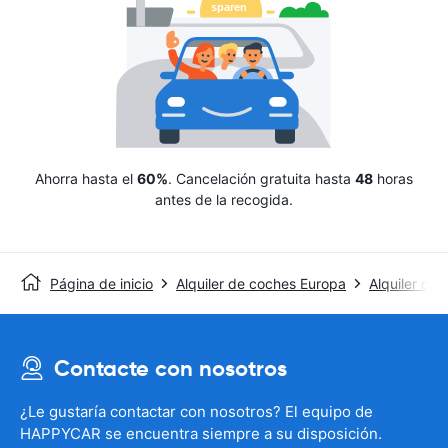
Ahorra hasta el
60%
. Cancelación gratuita hasta
48
horas
antes de la recogida.
Página de inicio
Alquiler de coches Europa
Alquiler de 
Contacte con nosotros
¿Le gustaría contactar con nosotros? El equipo de
HAPPYCAR se encuentra siempre a su disposición.