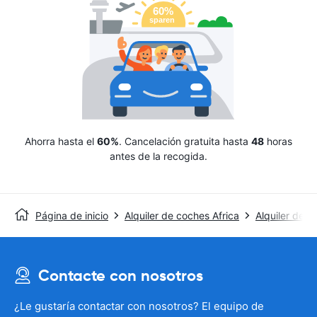
Ahorra hasta el
60%
. Cancelación gratuita hasta
48
horas
antes de la recogida.
Página de inicio
Alquiler de coches Africa
Alquiler de c
Contacte con nosotros
¿Le gustaría contactar con nosotros? El equipo de