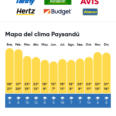
Mapa del clima Paysandú
Ene.
Feb.
Mar.
Abr.
May.
Jun.
Jul.
Ago.
Sep.
Oct.
Nov.
Dic.
39°
37°
25°
23°
18°
15°
19°
18°
20°
23°
32°
31°
21°
20°
15°
13°
9°
7°
11°
8°
9°
11°
15°
16°
9
8
15
12
6
5
16
7
7
10
4
9