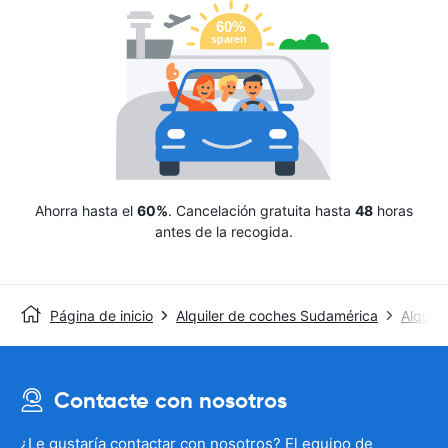
Ahorra hasta el
60%
. Cancelación gratuita hasta
48
horas
antes de la recogida.
Página de inicio
Alquiler de coches Sudamérica
Alquil
Contacte con nosotros
¿Le gustaría contactar con nosotros? El equipo de