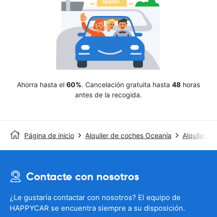
Ahorra hasta el
60%
. Cancelación gratuita hasta
48
horas
antes de la recogida.
Página de inicio
Alquiler de coches Oceanía
Alquiler de
Contacte con nosotros
¿Le gustaría contactar con nosotros? El equipo de
HAPPYCAR se encuentra siempre a su disposición.