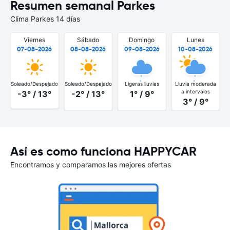
Resumen semanal Parkes
Clima Parkes 14 días
Viernes
Sábado
Domingo
Lunes
07-08-2026
08-08-2026
09-08-2026
10-08-2026
Soleado/Despejado
Soleado/Despejado
Ligeras lluvias
Lluvia moderada
S
a intervalos
-3° / 13°
-2° / 13°
1° / 9°
3° / 9°
Así es como funciona HAPPYCAR
Encontramos y comparamos las mejores ofertas