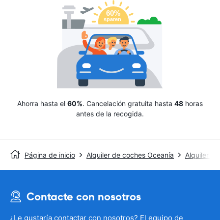
Ahorra hasta el
60%
. Cancelación gratuita hasta
48
horas
antes de la recogida.
Página de inicio
Alquiler de coches Oceanía
Alquiler de
Contacte con nosotros
¿Le gustaría contactar con nosotros? El equipo de