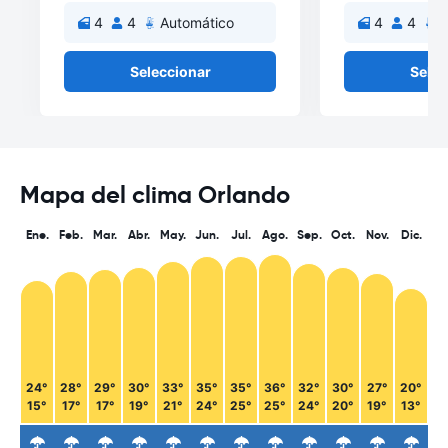
4
4
Automático
4
4
A
Seleccionar
Selec
Mapa del clima Orlando
Ene.
Feb.
Mar.
Abr.
May.
Jun.
Jul.
Ago.
Sep.
Oct.
Nov.
Dic.
24°
28°
29°
30°
33°
35°
35°
36°
32°
30°
27°
20°
15°
17°
17°
19°
21°
24°
25°
25°
24°
20°
19°
13°