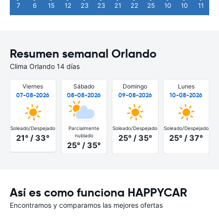
7
6
15
12
23
23
21
22
25
10
10
11
Resumen semanal Orlando
Clima Orlando 14 días
Viernes
Sábado
Domingo
Lunes
07-08-2026
08-08-2026
09-08-2026
10-08-2026
Soleado/Despejado
Parcialmente
Soleado/Despejado
Soleado/Despejado
S
nublado
21° / 33°
25° / 35°
25° / 37°
25° / 35°
Así es como funciona HAPPYCAR
Encontramos y comparamos las mejores ofertas