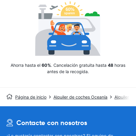
Ahorra hasta el
60%
. Cancelación gratuita hasta
48
horas
antes de la recogida.
Página de inicio
Alquiler de coches Oceanía
Alquiler de
Contacte con nosotros
¿Le gustaría contactar con nosotros? El equipo de