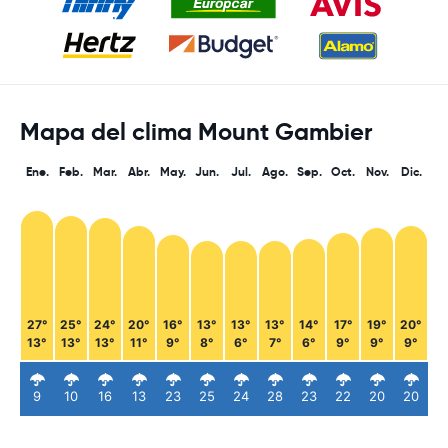
Mapa del clima Mount Gambier
Ene.
Feb.
Mar.
Abr.
May.
Jun.
Jul.
Ago.
Sep.
Oct.
Nov.
Dic.
27°
25°
24°
20°
16°
13°
13°
13°
14°
17°
19°
20°
13°
13°
13°
11°
9°
8°
6°
7°
6°
9°
9°
9°
9
10
16
13
23
25
24
28
23
22
20
20