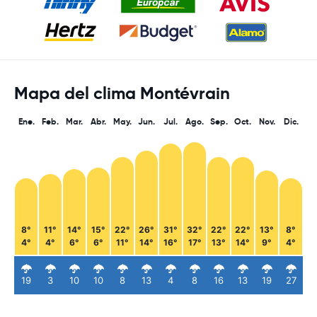
Mapa del clima Montévrain
Ene.
Feb.
Mar.
Abr.
May.
Jun.
Jul.
Ago.
Sep.
Oct.
Nov.
Dic.
8°
11°
14°
15°
22°
26°
31°
32°
22°
22°
13°
8°
4°
4°
6°
6°
11°
14°
16°
17°
13°
14°
9°
4°
19
3
10
10
8
13
4
8
16
13
19
27