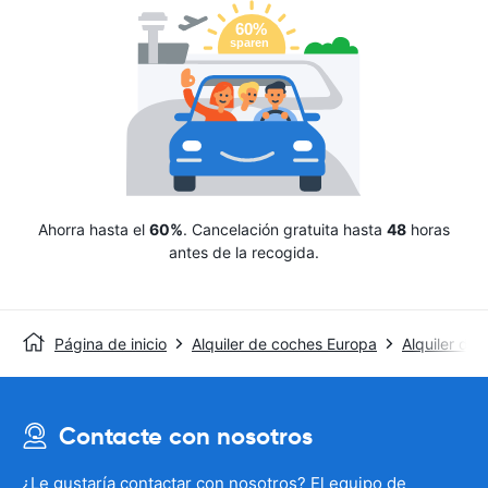
Ahorra hasta el
60%
. Cancelación gratuita hasta
48
horas
antes de la recogida.
Página de inicio
Alquiler de coches Europa
Alquiler de
Contacte con nosotros
¿Le gustaría contactar con nosotros? El equipo de