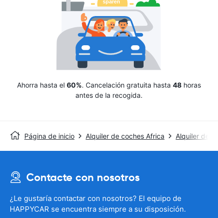
Ahorra hasta el
60%
. Cancelación gratuita hasta
48
horas
antes de la recogida.
Página de inicio
Alquiler de coches Africa
Alquiler de c
Contacte con nosotros
¿Le gustaría contactar con nosotros? El equipo de
HAPPYCAR se encuentra siempre a su disposición.