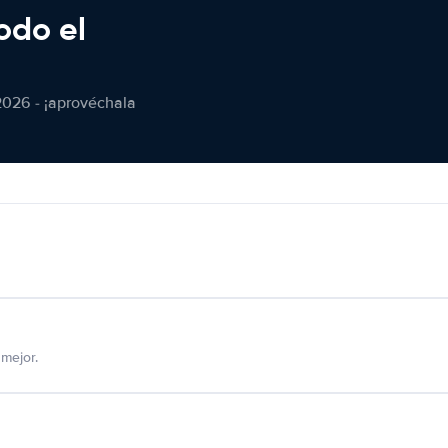
odo el
2026 - ¡aprovéchala
mejor.