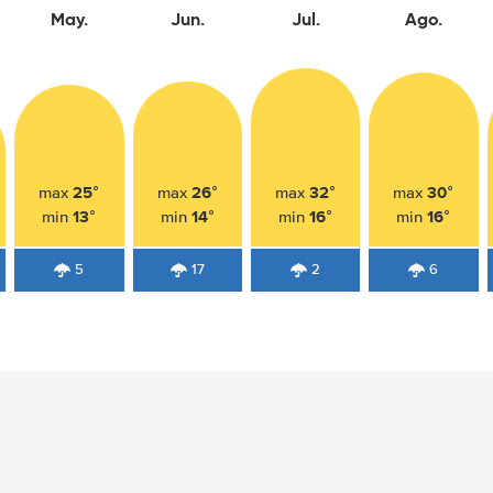
May.
Jun.
Jul.
Ago.
25°
26°
32°
30°
max
max
max
max
13°
14°
16°
16°
min
min
min
min
5
17
2
6