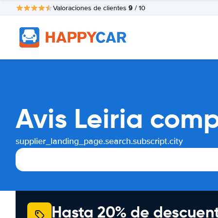
9
Valoraciones de clientes
/ 10
Avis Leiria com
supplier_landing_page.search.subscript.city
Hasta 20% de descuen