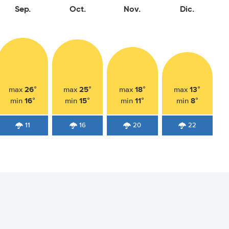
Sep.
Oct.
Nov.
Dic.
26°
25°
18°
13°
max
max
max
max
16°
15°
11°
8°
min
min
min
min
11
16
20
22