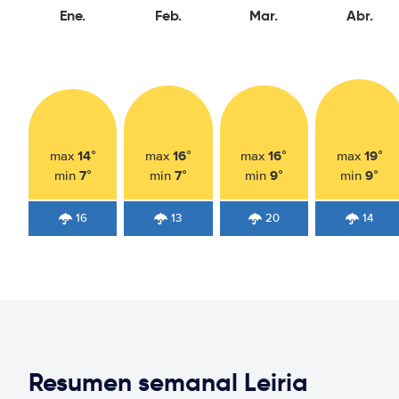
Ene.
Feb.
Mar.
Abr.
14°
16°
16°
19°
max
max
max
max
7°
7°
9°
9°
min
min
min
min
16
13
20
14
Resumen semanal Leiria