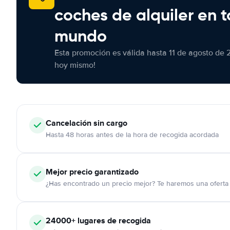
coches de alquiler en t
mundo
Esta promoción es válida hasta 11 de agosto de 
hoy mismo!
Cancelación
sin cargo
Hasta 48 horas antes de la hora de recogida acordada
Mejor precio garantizado
¿Has encontrado un precio mejor? Te haremos una oferta 
24000+
lugares de recogida