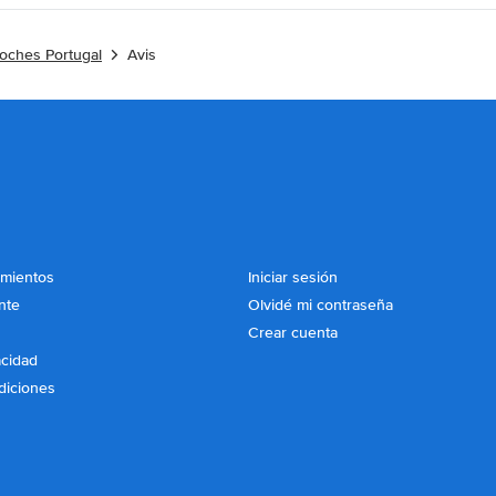
coches Portugal
Avis
imientos
Iniciar sesión
nte
Olvidé mi contraseña
Crear cuenta
acidad
diciones