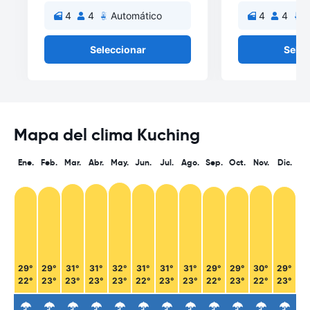
4
4
Automático
4
4
A
Seleccionar
Selec
Mapa del clima Kuching
Ene.
Feb.
Mar.
Abr.
May.
Jun.
Jul.
Ago.
Sep.
Oct.
Nov.
Dic.
29°
29°
31°
31°
32°
31°
31°
31°
29°
29°
30°
29°
22°
23°
23°
23°
23°
22°
23°
23°
22°
23°
22°
23°