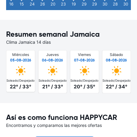
16
15
24
26
20
23
19
29
29
30
28
30
Resumen semanal Jamaica
Clima Jamaica 14 días
Miércoles
Jueves
Viernes
Sábado
05-08-2026
06-08-2026
07-08-2026
08-08-2026
Soleado/Despejado
Soleado/Despejado
Soleado/Despejado
Soleado/Despejado
S
22° / 33°
21° / 33°
20° / 35°
22° / 34°
Así es como funciona HAPPYCAR
Encontramos y comparamos las mejores ofertas