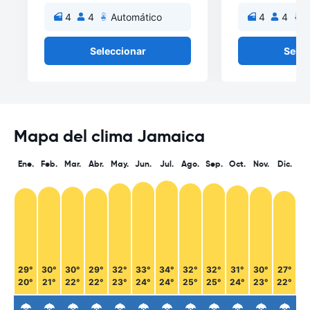
4
4
Automático
4
4
A
Seleccionar
Selec
Mapa del clima Jamaica
Ene.
Feb.
Mar.
Abr.
May.
Jun.
Jul.
Ago.
Sep.
Oct.
Nov.
Dic.
29°
30°
30°
29°
32°
33°
34°
32°
32°
31°
30°
27°
20°
21°
22°
22°
23°
24°
24°
25°
25°
24°
23°
22°