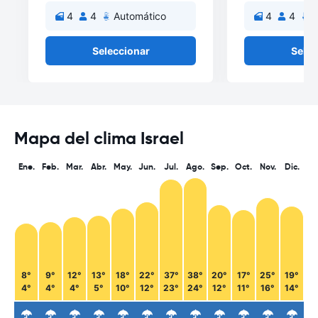
4
4
Automático
4
4
A
Seleccionar
Selec
Mapa del clima Israel
Ene.
Feb.
Mar.
Abr.
May.
Jun.
Jul.
Ago.
Sep.
Oct.
Nov.
Dic.
8°
9°
12°
13°
18°
22°
37°
38°
20°
17°
25°
19°
4°
4°
4°
5°
10°
12°
23°
24°
12°
11°
16°
14°