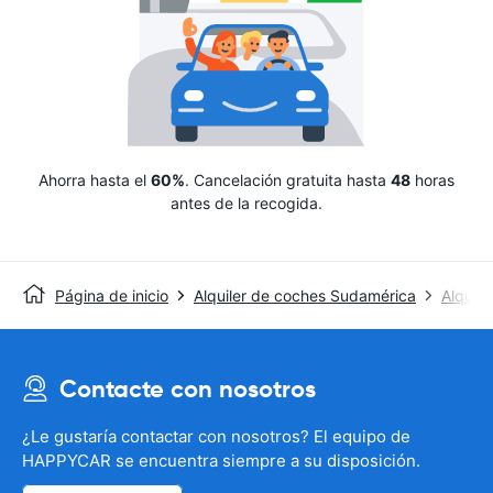
Ahorra hasta el
60%
. Cancelación gratuita hasta
48
horas
antes de la recogida.
Página de inicio
Alquiler de coches Sudamérica
Alquile
Contacte con nosotros
¿Le gustaría contactar con nosotros? El equipo de
HAPPYCAR se encuentra siempre a su disposición.