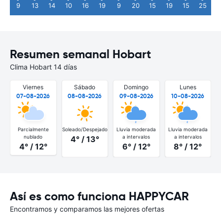
9
13
14
10
16
19
9
20
15
19
15
25
Resumen semanal Hobart
Clima Hobart 14 días
Viernes
Sábado
Domingo
Lunes
07-08-2026
08-08-2026
09-08-2026
10-08-2026
Parcialmente
Soleado/Despejado
Lluvia moderada
Lluvia moderada
S
nublado
a intervalos
a intervalos
4° / 13°
4° / 12°
6° / 12°
8° / 12°
Así es como funciona HAPPYCAR
Encontramos y comparamos las mejores ofertas