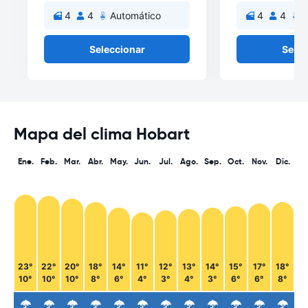
4
4
Automático
4
4
A
Seleccionar
Selec
Mapa del clima Hobart
Ene.
Feb.
Mar.
Abr.
May.
Jun.
Jul.
Ago.
Sep.
Oct.
Nov.
Dic.
23°
22°
20°
18°
14°
11°
12°
13°
14°
15°
17°
18°
10°
10°
10°
8°
6°
4°
3°
4°
3°
6°
6°
8°