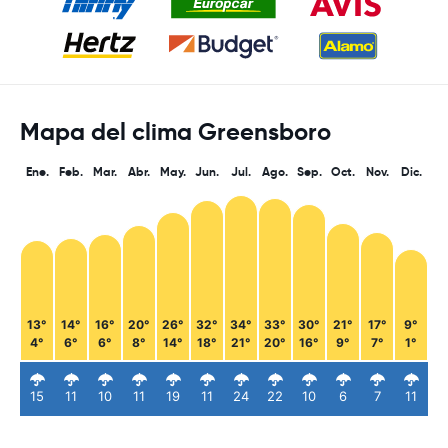
Mapa del clima Greensboro
Ene.
Feb.
Mar.
Abr.
May.
Jun.
Jul.
Ago.
Sep.
Oct.
Nov.
Dic.
13°
14°
16°
20°
26°
32°
34°
33°
30°
21°
17°
9°
4°
6°
6°
8°
14°
18°
21°
20°
16°
9°
7°
1°
15
11
10
11
19
11
24
22
10
6
7
11