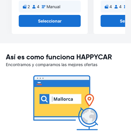
2
4
Manual
4
4
M
Seleccionar
Selec
Así es como funciona HAPPYCAR
Encontramos y comparamos las mejores ofertas