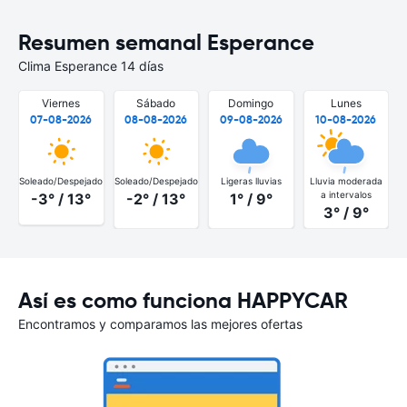
Resumen semanal Esperance
Clima Esperance 14 días
Viernes
Sábado
Domingo
Lunes
07-08-2026
08-08-2026
09-08-2026
10-08-2026
Soleado/Despejado
Soleado/Despejado
Ligeras lluvias
Lluvia moderada
S
a intervalos
-3° / 13°
-2° / 13°
1° / 9°
3° / 9°
Así es como funciona HAPPYCAR
Encontramos y comparamos las mejores ofertas