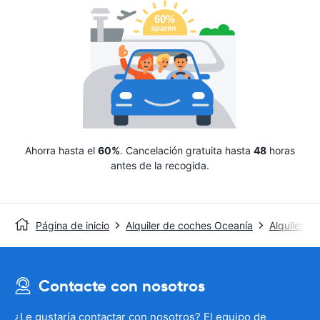
Ahorra hasta el
60%
. Cancelación gratuita hasta
48
horas
antes de la recogida.
Página de inicio
Alquiler de coches Oceanía
Alquiler de
Contacte con nosotros
¿Le gustaría contactar con nosotros? El equipo de